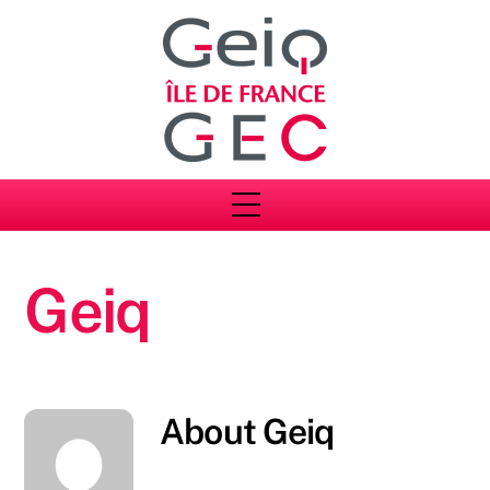
Skip
to
content
Menu
Geiq
About
Geiq