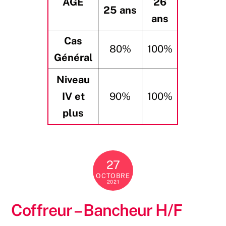
AGE
26
25 ans
ans
Cas
80%
100%
Général
Niveau
IV et
90%
100%
plus
27
OCTOBRE
2021
Coffreur – Bancheur H/F